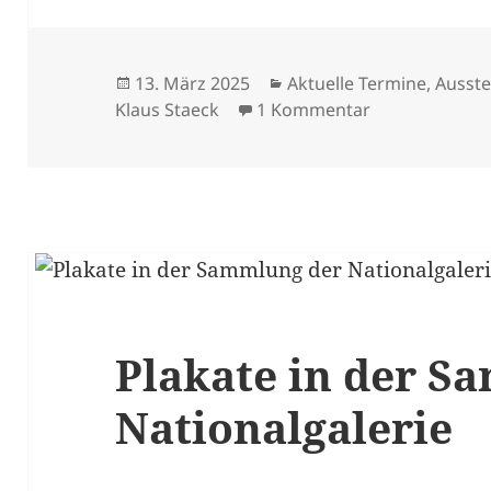
Veröffentlicht
Kategorien
13. März 2025
Aktuelle Termine
,
Ausste
am
zu Ausstellung
Klaus Staeck
1 Kommentar
Plakate in der S
Nationalgalerie