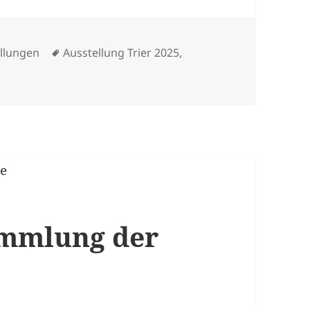
Schlagwörter
llungen
Ausstellung Trier 2025
,
 in Trier: „Was der Allgemeinheit nützt“
ammlung der