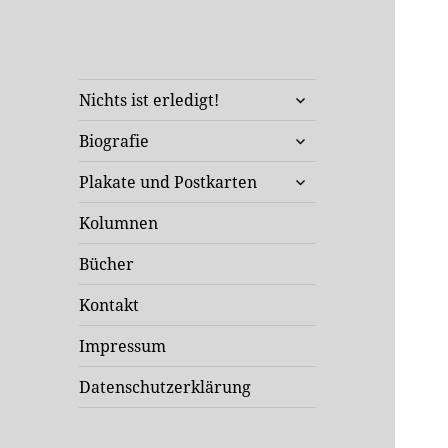
Klaus Staeck
untermenü
Unterwegs in Sachen Kunst
Nichts ist erledigt!
öffnen
und Politik
untermenü
Biografie
öffnen
untermenü
Plakate und Postkarten
öffnen
Kolumnen
Bücher
Kontakt
Impressum
Datenschutzerklärung